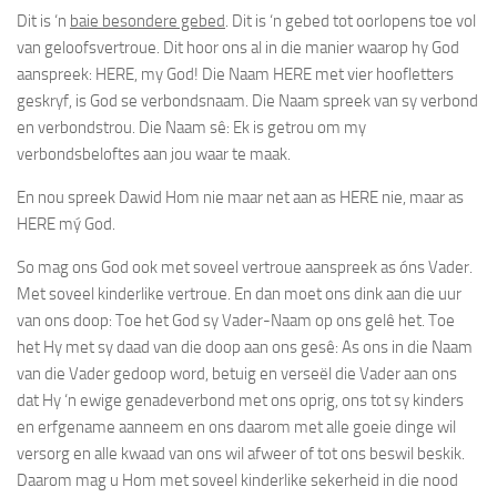
Dit is ‘n
baie besondere gebed
. Dit is ‘n gebed tot oorlopens toe
vol
van geloofsvertroue
. Dit hoor ons al in die manier waarop hy God
aanspreek:
HERE,
my
God
! Die Naam HERE met vier hoofletters
geskryf, is God se verbondsnaam. Die Naam spreek van sy verbond
en verbondstrou. Die Naam sê: Ek is getrou om my
verbondsbeloftes aan jou waar te maak.
En nou spreek Dawid Hom nie maar net aan as HERE nie, maar as
HERE
mý
God.
So mag ons God ook met soveel vertroue aanspreek as
óns Vader
.
Met soveel kinderlike vertroue. En dan moet ons dink aan die uur
van ons doop: Toe het God sy Vader-Naam op ons gelê het. Toe
het Hy met sy daad van die doop aan ons gesê: As ons in die Naam
van die Vader gedoop word, betuig en verseël die Vader aan ons
dat Hy ‘n ewige genadeverbond met ons oprig, ons tot sy kinders
en erfgename aanneem en ons daarom met alle goeie dinge wil
versorg en alle kwaad van ons wil afweer of tot ons beswil beskik.
Daarom mag u Hom met soveel kinderlike sekerheid in die nood