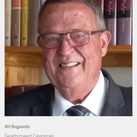
AH Bogaards
Gereformeerd Calvinisties