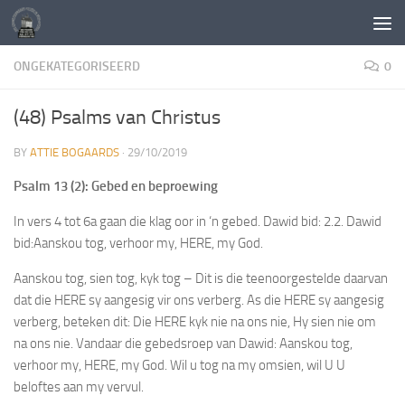
Skip to content
ONGEKATEGORISEERD
0
(48) Psalms van Christus
BY
ATTIE BOGAARDS
·
29/10/2019
Psalm 13
(2)
:
Gebed en beproewing
In vers 4 tot 6a gaan die klag oor in ‘n gebed. Dawid bid: 2.2. Dawid
bid:
Aa
nskou tog, verhoor my, HERE, my God.
Aanskou tog, sien tog,
kyk tog
– Dit is die
teenoorgestelde
daarvan
dat die HERE
sy aangesig vir ons verberg
. As die HERE sy aangesig
verberg, beteken dit: Die HERE kyk nie na ons nie, Hy sien nie om
na ons nie. Vandaar die gebedsroep van Dawid:
Aanskou tog,
verhoor my, HERE, my God.
Wil u tog na my omsien, wil U U
beloftes aan my vervul.