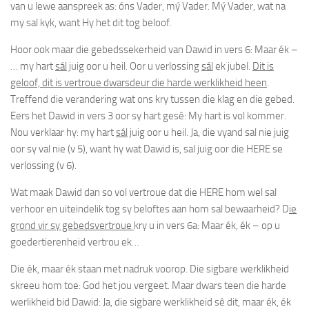
van u lewe aanspreek as:
óns Vader, mý Vader
.
Mý Vader
, wat na
my sal kyk, want Hy het dit tog beloof.
Hoor ook maar die gebedssekerheid van Dawid in vers 6:
Maar ék
–
… my hart
sál
juig oor u heil
. Oor u verlossing
sál
ek jubel.
Dit is
geloof, dit is vertroue dwarsdeur die harde werklikheid heen
.
Treffend die verandering wat ons kry tussen die klag en die gebed.
Eers het Dawid in vers 3 oor sy
hart
gesê: My hart is vol kommer.
Nou verklaar hy:
my hart
sál
juig oor u heil
. Ja, die vyand sal nie
juig
oor sy val nie (v 5), want hy wat Dawid is, sal
juig
oor die HERE se
verlossing (v 6).
Wat maak Dawid dan so vol vertroue dat die HERE hom wel sal
verhoor en uiteindelik tog sy beloftes aan hom sal bewaarheid? D
ie
grond vir sy gebedsvertroue
kry u in vers 6a:
Maar ék, ék – op u
goedertierenheid vertrou ek
…
Die
ék, maar ék
staan met nadruk voorop. Die sigbare werklikheid
skreeu hom toe: God het jou vergeet. Maar dwars teen die harde
werlikheid bid Dawid: Ja, die sigbare werklikheid sê dit,
maar ék, ék