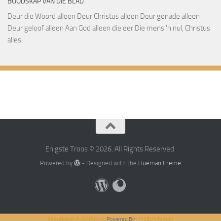
BOODSKAP VAN DIE BLAD
Deur die Woord alleen Deur Christus alleen Deur genade alleen
Deur geloof alleen Aan God alleen die eer Die mens 'n nul, Christus
alles
Enigste Troos © 2026. All Rights Reserved.
Powered by
- Designed with the
Hueman theme
Social Media Auto Publish
Powered By :
XYZScripts.com