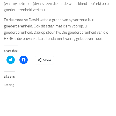
(wat my betref)
–
(dwars teen die harde werklikheid in sê ek)
op u
goedertierenheid vertrou ek
…
En daarmee sê Dawid wat die
grond van sy vertroue
is:
u
goedertierenheid
. Ook dit staan met klem voorop:
u
goedertierenheid
. Daarop steun hy. Die goedertierenheid van die
HERE is die onwankelbare fondament van sy gebedsvertroue.
Share this:
Click
Click
More
to
to
share
share
on
on
Twitter
Facebook
(Opens
(Opens
Like this:
in
in
new
new
Loading...
window)
window)