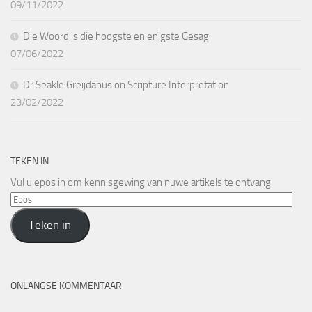
09/11/2022
Die Woord is die hoogste en enigste Gesag
07/06/2022
Dr Seakle Greijdanus on Scripture Interpretation
23/02/2022
TEKEN IN
Vul u epos in om kennisgewing van nuwe artikels te ontvang
Epos
Teken in
ONLANGSE KOMMENTAAR