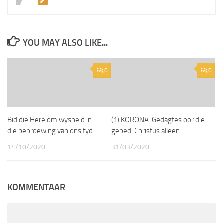
YOU MAY ALSO LIKE...
0
0
Bid die Here om wysheid in
(1) KORONA. Gedagtes oor die
die beproewing van ons tyd
gebed: Christus alleen
14/10/2020
31/03/2020
KOMMENTAAR