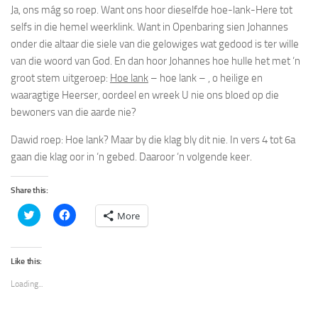
Ja, ons
mág
so roep. Want ons hoor dieselfde
hoe-lank-
Here
tot
selfs in die hemel weerklink. Want in Openbaring sien Johannes
onder die altaar die siele van die gelowiges wat gedood is ter wille
van die woord van God. En dan hoor Johannes hoe
hulle het met ‘n
groot stem uitgeroep:
Hoe lank
– hoe lank –
, o heilige en
waaragtige Heerser, oordeel en wreek U nie ons bloed op die
bewoners van die aarde nie?
Dawid roep: Hoe lank? Maar by die klag bly dit nie. In vers 4 tot 6a
gaan die klag oor in ‘n gebed. Daaroor ‘n volgende keer.
Share this:
Click
Click
More
to
to
share
share
on
on
Twitter
Facebook
(Opens
(Opens
Like this:
in
in
new
new
Loading...
window)
window)