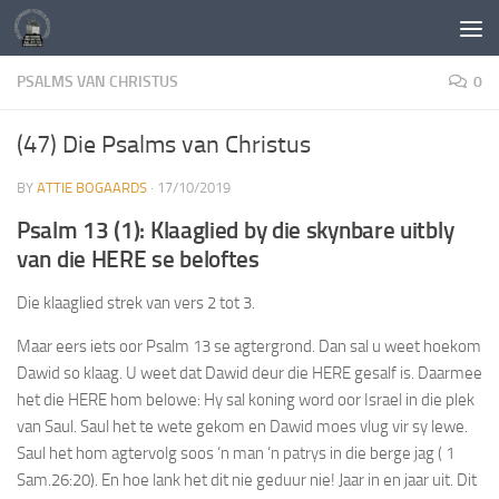
Skip to content
PSALMS VAN CHRISTUS
0
(47) Die Psalms van Christus
BY
ATTIE BOGAARDS
·
17/10/2019
Psalm 13 (
1)
:
Klaaglied by die skynbare uitbly
van die HERE se beloftes
Die klaaglied strek van vers 2 tot 3.
Maar eers iets oor Psalm 13 se agtergrond. Dan sal u weet hoekom
Dawid so klaag. U weet dat Dawid deur die HERE gesalf is. Daarmee
het die HERE hom belowe: Hy sal koning word oor Israel in die plek
van Saul. Saul het te wete gekom en Dawid moes vlug vir sy lewe.
Saul het hom agtervolg soos ‘n man ‘n patrys in die berge jag ( 1
Sam.26:20). En hoe lank het dit nie geduur nie! Jaar in en jaar uit. Dit