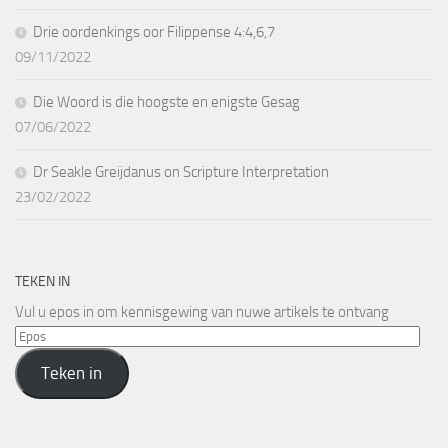
Drie oordenkings oor Filippense 4:4,6,7
09/11/2022
Die Woord is die hoogste en enigste Gesag
07/06/2022
Dr Seakle Greijdanus on Scripture Interpretation
23/02/2022
TEKEN IN
Vul u epos in om kennisgewing van nuwe artikels te ontvang
Epos
Teken in