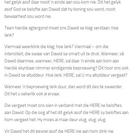
het gelyk asof daar nooit ‘n einde aan sou kom nie. Dit het gelyk
asof God se belofte aan Dawid dat hy koning sou word, nooit
bewaarheid sou word nie.
Teen hierdie agtergond moet ons Dawid se klag verstaan:
hoe
lank
?
Viermaal
weerklink die klag:
hoe lank
?
Viermaal
– om die
intensiteit, die swaar van Dawid se smart uit te druk. Wanneer, sê
Dawid daarmee, wanneer, HERE, sal daar ‘n einde aan kom aan
hierdie skynbaar nimmer eindigende beproewing? Dit hoor ons ook
in Dawid se
altyddeur
: Hoe lank, HERE, sal U my
altyddeur
vergeet?
Wanneer ‘n beproewing lank duur, dan word dit des te swaarder.
Dit het u sekerlik ook al ervaar.
Die
vergeet
moet ons sien in verband met die HERE se beloftes
aan Dawid. Op die oog af het dit gelyk asof die HERE sy beloftes aan
hom vergeet het. Hy moes al maar deur vlug, vlug, vlug.
Vir Dawid het dit gevoel asof die HERE
nie
aan hom
dink
nie.