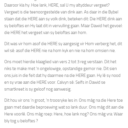
Daaroor kla hy: Hoe lank, HERE, sal U my altyddeur
vergeet
?
Vergeet
is die teenoorgestelde van dink
aan
. As daar in die Bybel
staan dat die HERE aan sy volk dink, beteken dit: Die HERE dink aan
sy beloftes en Hy laat dit in vervulling gaan. Maar Dawid het gevoel:
die HERE het vergeet van sy beloftes aan hom.
Dit was vir hom asof die HERE sy aangesig vir Hom
verberg
het, dit
wil sê: asof die HERE nie na hom kyk en nie na hom omsien nie.
Ons moet hierdie klaaglied van vers 2 tot 3 reg verstaan. Dit het
niks te make met ‘n ongelowige, opstandige gemor nie. Dit sien
ons juis in die feit dat hy daarmee na die HERE gaan. Hy lê sy nood
en sy vrae aan die HERE voor. Calvyn sê: Selfs in Dawid se
smartkreet is sy geloof nog aanwesig.
Dit hou vir ons ‘n groot, ‘n troosryke les in: Ons
mág
na die Here toe
gaan met daardie beproewing wat so lank duur. Ons
mág
dit aan die
Here voorlê. Ons
mág
roep: Here, hoe lank nog? Ons
mág
vra: Waar
bly tog u beloftes ?