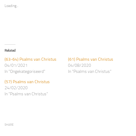
new
new
Loading...
window)
window)
Related
(63-64) Psalms van Christus
(61) Psalms van Christus
04/01/2021
04/08/2020
In "Ongekategoriseerd"
In "Psalms van Christus"
(57) Psalms van Christus
24/02/2020
In "Psalms van Christus"
SHARE