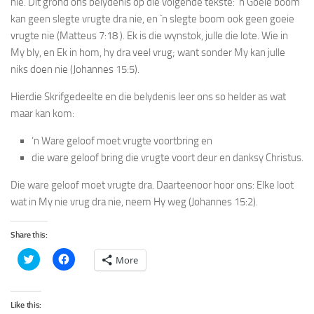
nie. Dit grond ons belydenis op die volgende tekste: `n Goeie boom
kan geen slegte vrugte dra nie, en `n slegte boom ook geen goeie
vrugte nie (Matteus 7:18 ). Ek is die wynstok, julle die lote. Wie in
My bly, en Ek in hom, hy dra veel vrug; want sonder My kan julle
niks doen nie (Johannes 15:5).
Hierdie Skrifgedeelte en die belydenis leer ons so helder as wat
maar kan kom:
‘n Ware geloof moet vrugte voortbring en
die ware geloof bring die vrugte voort deur en danksy Christus.
Die ware geloof moet vrugte dra. Daarteenoor hoor ons: Elke loot
wat in My nie vrug dra nie, neem Hy weg (Johannes 15:2).
Share this:
Click
Click
More
to
to
share
share
on
on
Twitter
Facebook
(Opens
(Opens
Like this:
in
in