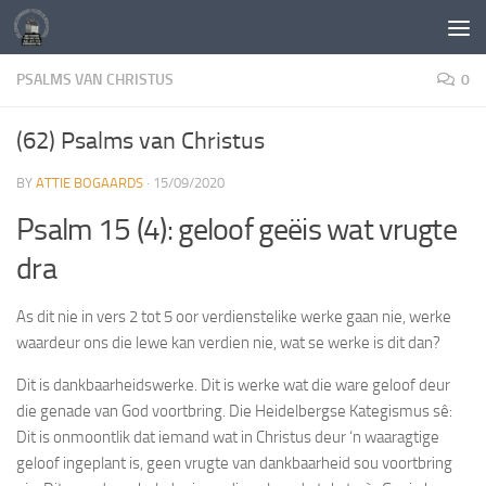
Skip to content
PSALMS VAN CHRISTUS
0
(62) Psalms van Christus
BY
ATTIE BOGAARDS
·
15/09/2020
Psalm 15 (4): geloof geëis wat vrugte
dra
As dit nie in vers 2 tot 5 oor verdienstelike werke gaan nie, werke
waardeur ons die lewe kan verdien nie, wat se werke is dit dan?
Dit is dankbaarheidswerke. Dit is werke wat die ware geloof deur
die genade van God voortbring. Die Heidelbergse Kategismus sê:
Dit is onmoontlik dat iemand wat in Christus deur ‘n waaragtige
geloof ingeplant is, geen vrugte van dankbaarheid sou voortbring