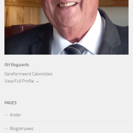
AH Bogaards
Gereformeerd Calvinisties
View Full Profile →
PAGES
Ander
Blogskrywes