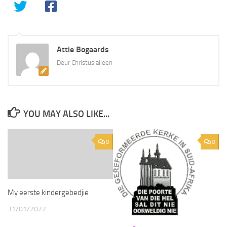
Attie Bogaards
Deur Christus alleen
YOU MAY ALSO LIKE...
0
0
My eerste kindergebedjie
31/01/2022