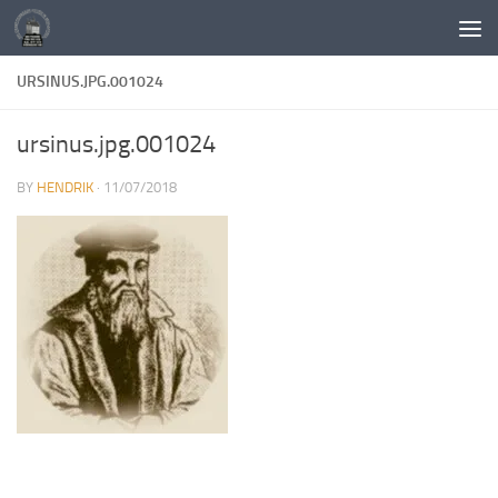
Skip to content
URSINUS.JPG.001024
ursinus.jpg.001024
BY
HENDRIK
·
11/07/2018