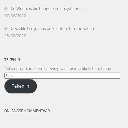
Die Woord is die hoogste en enigste Gesag
07/06/2022
Dr Seakle Greijdanus on Scripture Interpretation
23/02/2022
TEKEN IN
Vul u epos in om kennisgewing van nuwe artikels te ontvang
Epos
Teken in
ONLANGSE KOMMENTAAR