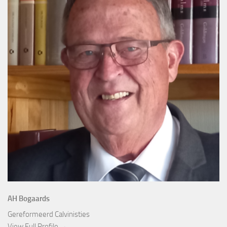
AH Bogaards
Gereformeerd Calvinisties
View Full Profile →